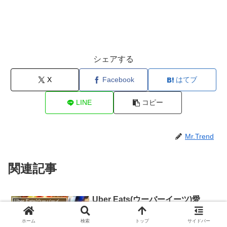
シェアする
X
Facebook
はてブ
LINE
コピー
Mr.Trend
関連記事
Uber Eats(ウーバーイーツ)愛
Uber Eats(ウーバーイーツ)
知・名古屋エリアの配達地域と注
文範囲【エリア拡大中】
ホーム
検索
トップ
サイドバー