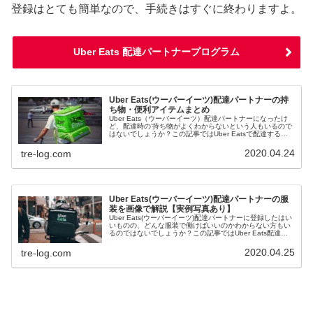
登録はとても簡単なので、手続きはすぐに終わりますよ。
Uber Eats 配達パートナープログラム
Uber Eats(ウーバーイーツ)配達パートナーの持
ち物・便利アイテムまとめ
Uber Eats（ウーバーイーツ）配達パートナーになったけ
ど、配達時の’持ち物がよくわからないという人もいるので
はないでしょうか？この記事ではUber Eatsで配達すると
きに必要な持ち物やあったら便利なグッズをまとめて紹介
していきます。
2020.04.24
tre-log.com
Uber Eats(ウーバーイーツ)配達パートナーの服
装を画像で解説【実例写真あり】
Uber Eats(ウーバーイーツ)配達パートナーに登録したはい
いものの、どんな服装で働けばいいのかわからない方もい
るのではないでしょうか？この記事ではUber Eats配達パ
ートナーの服装を実例画像・写真つきで解説していきま
す。
2020.04.25
tre-log.com