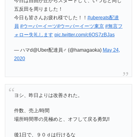
今日は自由が丘からスタートして、いつもと同じ
五反田を周りました！
今日も皆さんお疲れ様でした！！
#ubereats配達
員
#ウーバーイーツ
#ウーバーイーツ東京
#無言フ
ォロー失礼します
pic.twitter.com/c6OS7zBJas
— ハマd@Uber配達員‍♂️ (@hamagaoka)
May 24,
2020
ヨシ、昨日よりは改善された。
件数、売上/時間
場所時間帯の見極めと、オフして戻る勇気!!
後1日で、９０ｄは行けるな