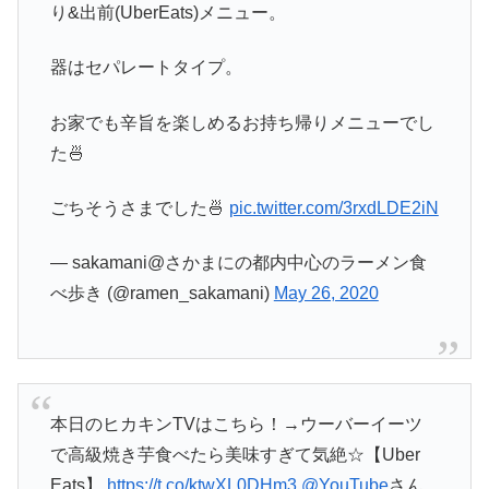
り&出前(UberEats)メニュー。
器はセパレートタイプ。
お家でも辛旨を楽しめるお持ち帰りメニューでし
た🍜
ごちそうさまでした🍜
pic.twitter.com/3rxdLDE2iN
— sakamani@さかまにの都内中心のラーメン食
べ歩き (@ramen_sakamani)
May 26, 2020
本日のヒカキンTVはこちら！→ウーバーイーツ
で高級焼き芋食べたら美味すぎて気絶☆【Uber
Eats】
https://t.co/ktwXL0DHm3
@YouTube
さん