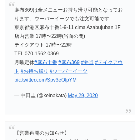
麻布369は全メニューお持ち帰り可能となってお
ります。ウーバーイーツでも注文可能です
東京都港区麻布十番1-9-11 cima Azabujuban 1F
店内営業 17時〜22時(当面の間)
テイクアウト 17時〜22時
TEL 070-1562-0369
月曜定休
#麻布十番
#麻布369
#弁当
#テイクアウ
ト
#お持ち帰り
#ウーバーイーツ
pic.twitter.com/Spv3eOfpYM
— 中田圭 (@keinakata)
May 29, 2020
【営業再開のお知らせ】