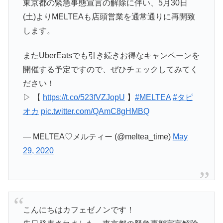
東京都の緊急事態宣言の解除に伴い、5月30日
(土)よりMELTEAも店頭営業を通常通りに再開致
します。
またUberEatsでも引き続きお得なキャンペーンを
開催する予定ですので、ぜひチェックしてみてく
ださい！
▷ 【
https://t.co/523fVZJopU
】
#MELTEA
#タピ
オカ
pic.twitter.com/QAmC8gHMBQ
— MELTEA♡メルティー (@meltea_time)
May
29, 2020
こんにちはカフェゼノンです！