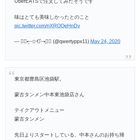
UberEATSで注文してみたそうです
味はとても美味しかったとのこと
pic.twitter.com/nXROQeHnDv
— ✧⃝•͙┄✩ ͯ✩ͯ┄•͙✧⃝ (@qwertyppx11)
May 24, 2020
東京都豊島区池袋駅。
蒙古タンメン中本東池袋店さん
テイクアウトメニュー
蒙古タンメン
先日よりスタートしている、中本さんのお持ち帰